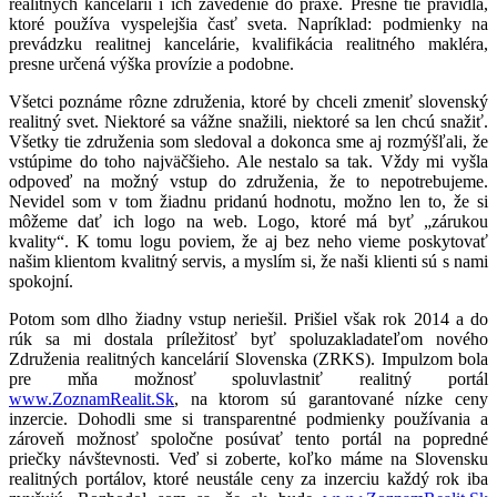
realitných kancelárií i ich zavedenie do praxe. Presne tie pravidlá,
ktoré používa vyspelejšia časť sveta. Napríklad: podmienky na
prevádzku realitnej kancelárie, kvalifikácia realitného makléra,
presne určená výška provízie a podobne.
Všetci poznáme rôzne združenia, ktoré by chceli zmeniť slovenský
realitný svet. Niektoré sa vážne snažili, niektoré sa len chcú snažiť.
Všetky tie združenia som sledoval a dokonca sme aj rozmýšľali, že
vstúpime do toho najväčšieho. Ale nestalo sa tak. Vždy mi vyšla
odpoveď na možný vstup do združenia, že to nepotrebujeme.
Nevidel som v tom žiadnu pridanú hodnotu, možno len to, že si
môžeme dať ich logo na web. Logo, ktoré má byť „zárukou
kvality“. K tomu logu poviem, že aj bez neho vieme poskytovať
našim klientom kvalitný servis, a myslím si, že naši klienti sú s nami
spokojní.
Potom som dlho žiadny vstup neriešil. Prišiel však rok 2014 a do
rúk sa mi dostala príležitosť byť spoluzakladateľom nového
Združenia realitných kancelárií Slovenska (ZRKS). Impulzom bola
pre mňa možnosť spoluvlastniť realitný portál
www.ZoznamRealit.Sk
, na ktorom sú garantované nízke ceny
inzercie. Dohodli sme si transparentné podmienky používania a
zároveň možnosť spoločne posúvať tento portál na popredné
priečky návštevnosti. Veď si zoberte, koľko máme na Slovensku
realitných portálov, ktoré neustále ceny za inzerciu každý rok iba