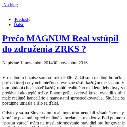
Na blog
Predošlý
Ďalší
Prečo MAGNUM Real vstúpil
do združenia ZRKS ?
Napísané
1. novembra 2014
30. novembra 2016
V realitnom biznise som od roku 2006. Zažil som realitnú horúčku,
počas ktorej ceny nehnuteľností výrazne rástli každým mesiacom. V
tom období chcel snáď každý robiť realitného makléra, lebo byty sa
predávali ako teplé rožky. Potom prišla svetová kríza, vypadli z trhu
malé realitné kancelárie a samostatní sprostredkovatelia. Situácia sa
postupne utriasla a išlo sa ďalej.
Odvtedy sa na Slovenskom realitnom trhu neudiali zásadné zmeny,
ktoré by posunuli vpred realitné kancelárie a maklérov. Pod pojmom
“posun vpred” mám na mysli sformovanie pravidiel pre fungovanie