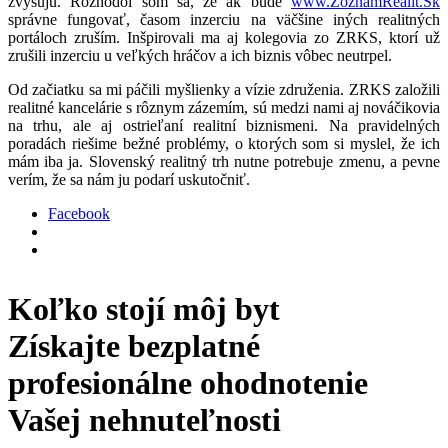
zvyšujú. Rozhodol som sa, že ak bude
www.ZoznamRealit.Sk
správne fungovať, časom inzerciu na väčšine iných realitných
portáloch zruším. Inšpirovali ma aj kolegovia zo ZRKS, ktorí už
zrušili inzerciu u veľkých hráčov a ich biznis vôbec neutrpel.
Od začiatku sa mi páčili myšlienky a vízie združenia. ZRKS založili
realitné kancelárie s rôznym zázemím, sú medzi nami aj nováčikovia
na trhu, ale aj ostrieľaní realitní biznismeni. Na pravidelných
poradách riešime bežné problémy, o ktorých som si myslel, že ich
mám iba ja. Slovenský realitný trh nutne potrebuje zmenu, a pevne
verím, že sa nám ju podarí uskutočniť.
Facebook
Koľko stojí môj byt
Získajte bezplatné
profesionálne ohodnotenie
Vašej nehnuteľnosti