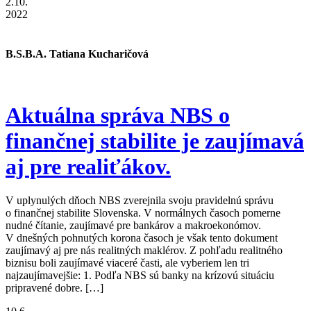
2.10.
2022
B.S.B.A. Tatiana Kucharičová
Aktuálna správa NBS o
finančnej stabilite je zaujímavá
aj pre realiťákov.
V uplynulých dňoch NBS zverejnila svoju pravidelnú správu
o finančnej stabilite Slovenska. V normálnych časoch pomerne
nudné čítanie, zaujímavé pre bankárov a makroekonómov.
V dnešných pohnutých korona časoch je však tento dokument
zaujímavý aj pre nás realitných maklérov. Z pohľadu realitného
biznisu boli zaujímavé viaceré časti, ale vyberiem len tri
najzaujímavejšie: 1. Podľa NBS sú banky na krízovú situáciu
pripravené dobre. […]