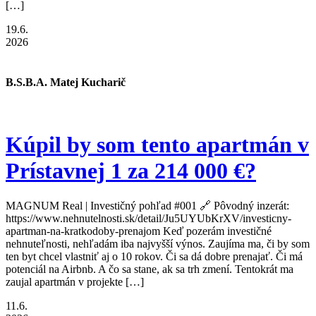
[…]
19.6.
2026
B.S.B.A. Matej Kucharič
Kúpil by som tento apartmán v
Prístavnej 1 za 214 000 €?
MAGNUM Real | Investičný pohľad #001 🔗 Pôvodný inzerát:
https://www.nehnutelnosti.sk/detail/Ju5UYUbKrXV/investicny-
apartman-na-kratkodoby-prenajom Keď pozerám investičné
nehnuteľnosti, nehľadám iba najvyšší výnos. Zaujíma ma, či by som
ten byt chcel vlastniť aj o 10 rokov. Či sa dá dobre prenajať. Či má
potenciál na Airbnb. A čo sa stane, ak sa trh zmení. Tentokrát ma
zaujal apartmán v projekte […]
11.6.