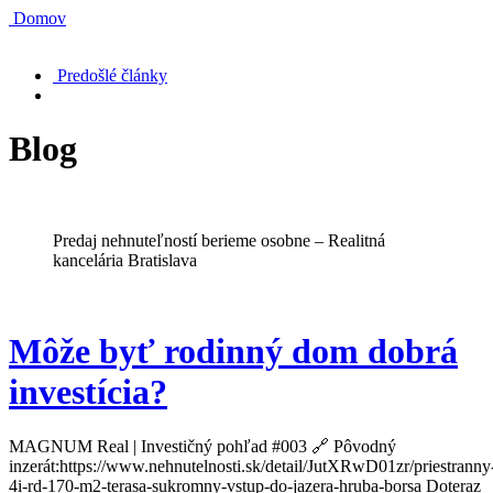
Domov
Predošlé články
Blog
Predaj nehnuteľností berieme osobne – Realitná
kancelária Bratislava
Môže byť rodinný dom dobrá
investícia?
MAGNUM Real | Investičný pohľad #003 🔗 Pôvodný
inzerát:https://www.nehnutelnosti.sk/detail/JutXRwD01zr/priestranny
4i-rd-170-m2-terasa-sukromny-vstup-do-jazera-hruba-borsa Doteraz