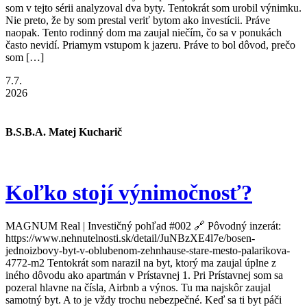
som v tejto sérii analyzoval dva byty. Tentokrát som urobil výnimku.
Nie preto, že by som prestal veriť bytom ako investícii. Práve
naopak. Tento rodinný dom ma zaujal niečím, čo sa v ponukách
často nevidí. Priamym vstupom k jazeru. Práve to bol dôvod, prečo
som […]
7.7.
2026
B.S.B.A. Matej Kucharič
Koľko stojí výnimočnosť?
MAGNUM Real | Investičný pohľad #002 🔗 Pôvodný inzerát:
https://www.nehnutelnosti.sk/detail/JuNBzXE4l7e/bosen-
jednoizbovy-byt-v-oblubenom-zehnhause-stare-mesto-palarikova-
4772-m2 Tentokrát som narazil na byt, ktorý ma zaujal úplne z
iného dôvodu ako apartmán v Prístavnej 1. Pri Prístavnej som sa
pozeral hlavne na čísla, Airbnb a výnos. Tu ma najskôr zaujal
samotný byt. A to je vždy trochu nebezpečné. Keď sa ti byt páči