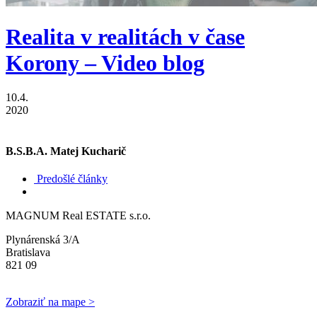
Realita v realitách v čase
Korony – Video blog
10.4.
2020
B.S.B.A. Matej Kucharič
Predošlé články
MAGNUM Real ESTATE s.r.o.
Plynárenská 3/A
Bratislava
821 09
Zobraziť na mape >