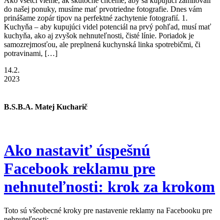
Ako všetci vieme, ak skutočne chceme, aby sa kupujúci zamilovali
do našej ponuky, musíme mať prvotriedne fotografie. Dnes vám
prinášame zopár tipov na perfektné zachytenie fotografií. 1.
Kuchyňa – aby kupujúci videl potenciál na prvý pohľad, musí mať
kuchyňa, ako aj zvyšok nehnuteľnosti, čisté línie. Poriadok je
samozrejmosťou, ale preplnená kuchynská linka spotrebičmi, či
potravinami, […]
14.2.
2023
B.S.B.A. Matej Kucharič
Ako nastaviť úspešnú
Facebook reklamu pre
nehnuteľnosti: krok za krokom
Toto sú všeobecné kroky pre nastavenie reklamy na Facebooku pre
nehnuteľnosti: