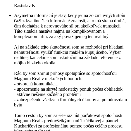
Rastislav K.
Asymetria informácií je stav, kedy jedna zo zmluvných strán
ťaží z kvalitnejších informácií/ znalostí, ako má strana druhá,
čím dochádza k nerovnováhe síl pri akejkoľvek transakcii.
Táto situácia nastáva najmä na komplikovanom a
komplexnom trhu, za aký považujem aj ten realitný.
Aj na základe tejto skutočnosti som sa rozhodol pri hľadaní
nehnuteľnosti využiť funkciu makléra kupujúceho. Výber
realitnej kancelárie som uskutočnil na základe referencie z
môjho blízkeho okolia.
Rád by som zhrnul prínosy spolupráce so spoločnosťou
Magnum Real v niekoľkých bodoch:
- otvorená komunikácia
- upozornenie na skryté nedostatky ponúk počas obhliadok
- aktívne riešenie každého problému
- zabezpečenie všetkých formálnych úkonov aj po odovzdaní
bytu
Touto cestou by som sa ešte raz rád poďakoval spoločnosti
Magnum Real - predovšetkým pani Tkáčikovej a pánovi
Kucharičovi za profesionálnu pomoc počas celého procesu