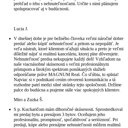
prehľad o trhu s nehnuteľnosťami. Určite s nimi plánujem
spolupracovať aj v budúcnosti.
Lucia J.
V dnešnej dobe je pre bežného človeka veľmi náročné dobre
predať alebo kúpiť nehnuteľnosť a pritom sa nepopáliť. Je
veľa nástrah, ktoré klientom sťažujú situáciu a preto je veľmi
dôležité nájsť si realitnú kanceláriu, ktorej plne dôverujete.
Nehnuteľnosť predsa nekupujete každý deň! Vzhľadom na
naše viacnásobné skúsenosti s veľmi profesionálnym
prístupom a širokým spektrom ponúkaných služieb
odporúčame práve MAGNUM Real. Čo sľúbia, to splnia!
Najviac si v podnikaní cením otvorenú komunikáciu a tá
rozhodne patrí medzi silné stránky tejto spoločnosti. Držíme
palce do budúcna a prajeme stále viac spokojných klientov.
Miro a Zuzka Š.
S p. Kucharičom mám dlhoročné skúsenosti. Sprostredkoval
mi predaj bytu a prenájom 3 bytov. Oceňujem jeho
profesionalitu, promptnosť, spoľahlivosť a serióznosť. Pri
predaji, kúpe alebo prenájme nehnuteľnosti môžem realitnú