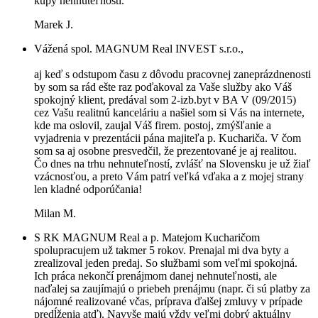
kúpy nehnuteľnosti.
Marek J.
Vážená spol. MAGNUM Real INVEST s.r.o.,
aj keď s odstupom času z dôvodu pracovnej zaneprázdnenosti
by som sa rád ešte raz poďakoval za Vaše služby ako Váš
spokojný klient, predával som 2-izb.byt v BA V (09/2015)
cez Vašu realitnú kanceláriu a našiel som si Vás na internete,
kde ma oslovil, zaujal Váš firem. postoj, zmýšľanie a
vyjadrenia v prezentácii pána majiteľa p. Kuchariča. V čom
som sa aj osobne presvedčil, že prezentované je aj realitou.
Čo dnes na trhu nehnuteľností, zvlášť na Slovensku je už žiaľ
vzácnosťou, a preto Vám patrí veľká vďaka a z mojej strany
len kladné odporúčania!
Milan M.
S RK MAGNUM Real a p. Matejom Kucharičom
spolupracujem už takmer 5 rokov. Prenajal mi dva byty a
zrealizoval jeden predaj. So službami som veľmi spokojná.
Ich práca nekončí prenájmom danej nehnuteľnosti, ale
naďalej sa zaujímajú o priebeh prenájmu (napr. či sú platby za
nájomné realizované včas, príprava ďalšej zmluvy v prípade
predĺženia atď). Navyše majú vždy veľmi dobrý aktuálny