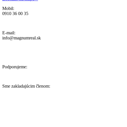
Mobil:
0910 36 00 35
Ochrana osobných údajov, Reklamačný poriadok a Cenník Služieb
E-mail:
info@magnumreal.sk
Podporujeme:
Sme zakladajúcim členom: