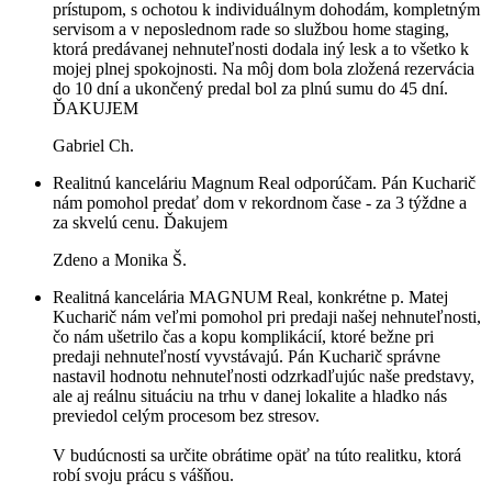
prístupom, s ochotou k individuálnym dohodám, kompletným
servisom a v neposlednom rade so službou home staging,
ktorá predávanej nehnuteľnosti dodala iný lesk a to všetko k
mojej plnej spokojnosti. Na môj dom bola zložená rezervácia
do 10 dní a ukončený predal bol za plnú sumu do 45 dní.
ĎAKUJEM
Gabriel Ch.
Realitnú kanceláriu Magnum Real odporúčam. Pán Kucharič
nám pomohol predať dom v rekordnom čase - za 3 týždne a
za skvelú cenu. Ďakujem
Zdeno a Monika Š.
Realitná kancelária MAGNUM Real, konkrétne p. Matej
Kucharič nám veľmi pomohol pri predaji našej nehnuteľnosti,
čo nám ušetrilo čas a kopu komplikácií, ktoré bežne pri
predaji nehnuteľností vyvstávajú. Pán Kucharič správne
nastavil hodnotu nehnuteľnosti odzrkadľujúc naše predstavy,
ale aj reálnu situáciu na trhu v danej lokalite a hladko nás
previedol celým procesom bez stresov.
V budúcnosti sa určite obrátime opäť na túto realitku, ktorá
robí svoju prácu s vášňou.