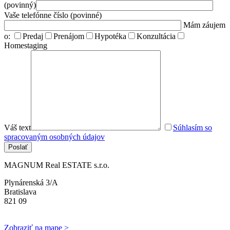
(povinný)
Vaše telefónne číslo (povinné)
Mám záujem
o:
Predaj
Prenájom
Hypotéka
Konzultácia
Homestaging
Váš text
Súhlasím so
spracovaným osobných údajov
MAGNUM Real ESTATE s.r.o.
Plynárenská 3/A
Bratislava
821 09
Zobraziť na mape >