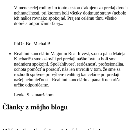
V mene celej rodiny im touto cestou ďakujem za predaj dvoch
nehnuteľností, pri ktorom boli všetky dotknuté strany (nebolo
ich málo) rovnako spokojné. Prajem celému tímu všetko
dobré a odporúčam ďalej...
PhDr. Bc. Michal B.
Realitnú kanceláriu Magnum Real Invest, s.r.o a pána Mateja
Kuchariča sme oslovili pri predaji nášho bytu a boli sme
nadmieru spokojní. Spoľahlivosť, serióznosť, profesionalita,
ochota pomôcť a poradiť, nás len utvrdili v tom, že sme sa
rozhodli správne pri výbere realitnej kancelárie pri predaji
našej nehnuteľnosti. Realitnú kanceláriu a pána Kuchariča
určite odporúčame.
Lenka S. s manželom
Články z môjho blogu