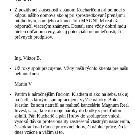
Z pozítívnej skúsenosti s pánom Kucharičom pri pomoci s
kúpou nášho domova ako aj pri sprostredkovaní prenájmu
môjho bytu, som jeho a kanceláriu MAGNUM real už
odporučil viacerým známym. Dostali sme vždy dobrú radu
nielen ohľadom ceny, ale aj potenciálu nehnuteľnosti, či
právnych predpisov.
Ing. Viktor B.
Už roky spolupracujeme. Vždy našli rýchlo klienta pre našu
nehnuteľnosť.
Martin V.
Patrím k náročnejším ľuďom. Kladiem si ako na seba, tak aj
na ľudí, s ktorými spolupracujem, vyššie nároky. Bolo
šťastím, že som natrafil na realitnú kanceláriu Magnum Real
Invest, s.r.o., kde mi moje nároky do bodky s prehľadom
splnili. Pán Kucharič a pán Hrubý do spolupráce vniesli
vysokú dávku profesionality zastrešenú vlastným nasadením,
častokrát i nad rámec pracovnej doby, či náplne práce, čo je
dnes vzácne a vážim si to.