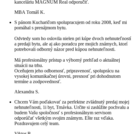
kanceláriu MAGNUM Real odporučiť.
MBA Tomáš K.
S pánom Kucharičom spolupracujem od roku 2008, keď mi
pomáhal s prenájmom bytu.
Odvtedy som ho oslovila nielen pri kúpe dvoch nehnuteľností
a predaji bytu, ale aj ako poradcu pre mojich známych, ktorí
potrebovali odborný názor pred kúpou nehnuteľnosti.
Má profesionálny prístup a výborný prehľad o aktuálnej
situácii na trhu.
Oceňujem jeho odbornosť, pripravenosť, spoluprácu na
vysokej komunikačnej úrovni, presnosť pri dohodnutom
termíne a zodpovednosť.
Alexandra S.
Chcem Vám poďakovať za perfektne zvládnutý predaj mojej
nehnuteľnosti, 1i byt, Trnávka. Určite si zaslúžite pochvalu a
budem Vašu spoločnosť s profesionálnym servisom
odporúčať všetkým svojim známym. Ešte raz vďaka.
Pozdravujem celý team.
Viktor B.