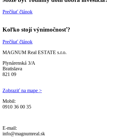
Prečítať článok
Koľko stojí výnimočnosť?
Prečítať článok
MAGNUM Real ESTATE s.r.o.
Plynárenská 3/A
Bratislava
821 09
Zobraziť na mape >
Mobil:
0910 36 00 35
Ochrana osobných údajov, Reklamačný poriadok a Cenník Služieb
E-mail:
info@magnumreal.sk