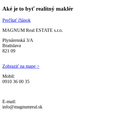
Aké je to byť realitný maklér
Prečítať článok
MAGNUM Real ESTATE s.r.o.
Plynárenská 3/A
Bratislava
821 09
Zobraziť na mape >
Mobil:
0910 36 00 35
Ochrana osobných údajov, Reklamačný poriadok a Cenník Služieb
E-mail:
info@magnumreal.sk