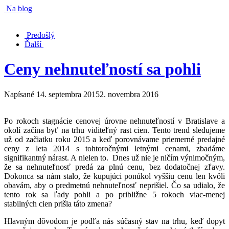
Na blog
Predošlý
Ďalší
Ceny nehnuteľností sa pohli
Napísané
14. septembra 2015
2. novembra 2016
Po rokoch stagnácie cenovej úrovne nehnuteľností v Bratislave a
okolí začína byť na trhu viditeľný rast cien. Tento trend sledujeme
už od začiatku roku 2015 a keď porovnávame priemerné predajné
ceny z leta 2014 s tohtoročnými letnými cenami, zbadáme
signifikantný nárast. A nielen to. Dnes už nie je ničím výnimočným,
že sa nehnuteľnosť predá za plnú cenu, bez dodatočnej zľavy.
Dokonca sa nám stalo, že kupujúci ponúkol vyššiu cenu len kvôli
obavám, aby o predmetnú nehnuteľnosť neprišiel. Čo sa udialo, že
tento rok sa ľady pohli a po približne 5 rokoch viac-menej
stabilných cien prišla táto zmena?
Hlavným dôvodom je podľa nás súčasný stav na trhu, keď dopyt