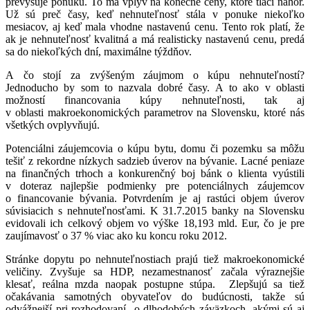
prevyšuje ponuku. To má vplyv na konečné ceny, ktoré tlačí nahor.
Už sú preč časy, keď nehnuteľnosť stála v ponuke niekoľko
mesiacov, aj keď mala vhodne nastavenú cenu. Tento rok platí, že
ak je nehnuteľnosť kvalitná a má realisticky nastavenú cenu, predá
sa do niekoľkých dní, maximálne týždňov.
A čo stojí za zvýšeným záujmom o kúpu nehnuteľností?
Jednoducho by som to nazvala dobré časy. A to ako v oblasti
možností financovania kúpy nehnuteľnosti, tak aj
v oblasti makroekonomických parametrov na Slovensku, ktoré nás
všetkých ovplyvňujú.
Potenciálni záujemcovia o kúpu bytu, domu či pozemku sa môžu
tešiť z rekordne nízkych sadzieb úverov na bývanie. Lacné peniaze
na finančných trhoch a konkurenčný boj bánk o klienta vyústili
v doteraz najlepšie podmienky pre potenciálnych záujemcov
o financovanie bývania. Potvrdením je aj rastúci objem úverov
súvisiacich s nehnuteľnosťami. K 31.7.2015 banky na Slovensku
evidovali ich celkový objem vo výške 18,193 mld. Eur, čo je pre
zaujímavosť o 37 % viac ako ku koncu roku 2012.
Stránke dopytu po nehnuteľnostiach prajú tiež makroekonomické
veličiny. Zvyšuje sa HDP, nezamestnanosť začala výraznejšie
klesať, reálna mzda naopak postupne stúpa. Zlepšujú sa tiež
očakávania samotných obyvateľov do budúcnosti, takže sú
odvážnejší pri rozhodovaní o dlhodobých záväzkoch, akými sú aj