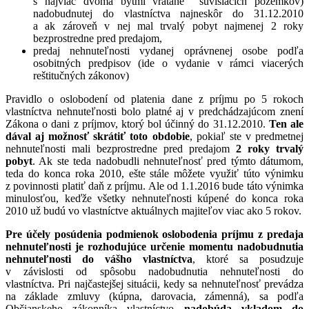
s najviac dvoma bytmi vrátane súvisiacich pozemkov)
nadobudnutej do vlastníctva najneskôr do 31.12.2010
a ak zároveň v nej mal trvalý pobyt najmenej 2 roky
bezprostredne pred predajom,
predaj nehnuteľnosti vydanej oprávnenej osobe podľa
osobitných predpisov (ide o vydanie v rámci viacerých
reštitučných zákonov)
Pravidlo o oslobodení od platenia dane z príjmu po 5 rokoch
vlastníctva nehnuteľnosti bolo platné aj v predchádzajúcom znení
Zákona o dani z príjmov, ktorý bol účinný do 31.12.2010.
Ten ale
dával aj
možnosť skrátiť toto obdobie
, pokiaľ ste v predmetnej
nehnuteľnosti mali bezprostredne pred predajom
2 roky trvalý
pobyt
. Ak ste teda nadobudli nehnuteľnosť pred týmto dátumom,
teda do konca roka 2010, ešte stále môžete využiť túto výnimku
z povinnosti platiť daň z príjmu. Ale od 1.1.2016 bude táto výnimka
minulosťou, keďže všetky nehnuteľnosti kúpené do konca roka
2010 už budú vo vlastníctve aktuálnych majiteľov viac ako 5 rokov.
Pre účely posúdenia podmienok
oslobodenia príjmu z predaja
nehnuteľnosti je rozhodujúce určenie momentu nadobudnutia
nehnuteľnosti do vášho vlastníctva
, ktoré sa posudzuje
v závislosti od spôsobu nadobudnutia nehnuteľnosti do
vlastníctva. Pri najčastejšej situácii, kedy sa nehnuteľnosť prevádza
na základe zmluvy (kúpna, darovacia, zámenná), sa podľa
Občianskeho zákonníka vlastníctvo
nadobúda vkladom do