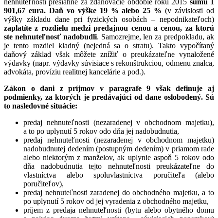
nehnuteľnosti presiahne za zdaňovacie obdobie roku 2015
sumu 1
901,67 eura.
Daň vo výške 19 % alebo 25 %
(v závislosti od
výšky základu dane pri fyzických osobách – nepodnikateľoch)
zaplatíte z rozdielu medzi predajnou cenou a cenou, za ktorú
ste nehnuteľnosť nadobudli
. Samozrejme, len za predpokladu, ak
je tento rozdiel kladný (nejedná sa o stratu). Takto vypočítaný
daňový základ však môžete znížiť o preukázateľne vynaložené
výdavky (napr. výdavky súvisiace s rekonštrukciou, odmenu znalca,
advokáta, províziu realitnej kancelárie a pod.).
Zákon o dani z príjmov v paragrafe 9 však definuje aj
podmienky, za ktorých je predávajúci od dane oslobodený.
Sú
to nasledovné situácie:
predaj nehnuteľnosti (nezaradenej v obchodnom majetku),
a to po uplynutí 5 rokov odo dňa jej nadobudnutia,
predaj nehnuteľnosti (nezaradenej v obchodnom majetku)
nadobudnutej dedením (postupným dedením) v priamom rade
alebo niektorým z manželov, ak uplynie aspoň 5 rokov odo
dňa nadobudnutia tejto nehnuteľnosti preukázateľne do
vlastníctva alebo spoluvlastníctva poručiteľa (alebo
poručiteľov),
predaj nehnuteľnosti zaradenej do obchodného majetku, a to
po uplynutí 5 rokov od jej vyradenia z obchodného majetku,
príjem z predaja nehnuteľnosti (bytu alebo obytného domu