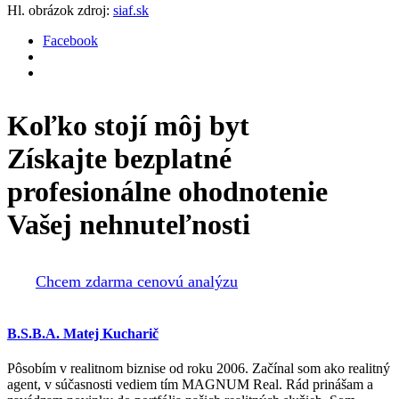
Hl. obrázok zdroj:
siaf.sk
Facebook
Koľko stojí môj byt
Získajte bezplatné
profesionálne ohodnotenie
Vašej nehnuteľnosti
Chcem zdarma cenovú analýzu
B.S.B.A. Matej Kucharič
Pôsobím v realitnom biznise od roku 2006. Začínal som ako realitný
agent, v súčasnosti vediem tím MAGNUM Real. Rád prinášam a