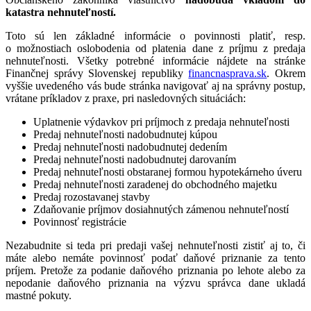
katastra nehnuteľností.
Toto sú len základné informácie o povinnosti platiť, resp.
o možnostiach oslobodenia od platenia dane z príjmu z predaja
nehnuteľnosti. Všetky potrebné informácie nájdete na stránke
Finančnej správy Slovenskej republiky
financnasprava.sk
. Okrem
vyššie uvedeného vás bude stránka navigovať aj na správny postup,
vrátane príkladov z praxe, pri nasledovných situáciách:
Uplatnenie výdavkov pri príjmoch z predaja nehnuteľnosti
Predaj nehnuteľnosti nadobudnutej kúpou
Predaj nehnuteľnosti nadobudnutej dedením
Predaj nehnuteľnosti nadobudnutej darovaním
Predaj nehnuteľnosti obstaranej formou hypotekárneho úveru
Predaj nehnuteľnosti zaradenej do obchodného majetku
Predaj rozostavanej stavby
Zdaňovanie príjmov dosiahnutých zámenou nehnuteľností
Povinnosť registrácie
Nezabudnite si teda pri predaji vašej nehnuteľnosti zistiť aj to, či
máte alebo nemáte povinnosť podať daňové priznanie za tento
príjem. Pretože za podanie daňového priznania po lehote alebo za
nepodanie daňového priznania na výzvu správca dane ukladá
mastné pokuty.