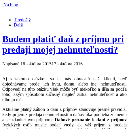
Na blog
Predošlý
Ďalší
Budem platiť daň z príjmu pri
predaji mojej nehnuteľnosti?
Napísané
16. októbra 2015
17. októbra 2016
Aj s takouto otázkou sa na nás obracajú naši klienti, keď
dojednávame predaj ich bytu, domu, alebo inej nehnuteľnosti.
Odpovedí na túto otázku však môže byť niekoľko a líšia sa podľa
toho, akým spôsobom súčasný majiteľ získal nehnuteľnosť a ako
dlho ju má.
Aktuálne platný Zákon o dani z príjmov stanovuje presné pravidlá,
kedy príjem z predaja nehnuteľnosti u daňovníka podlieha zdaneniu
a je zdaniteľným príjmom.
Daňové priznanie k dani z príjmov
fyzických osôb musíte podať vtedy, ak váš príjem z predaja