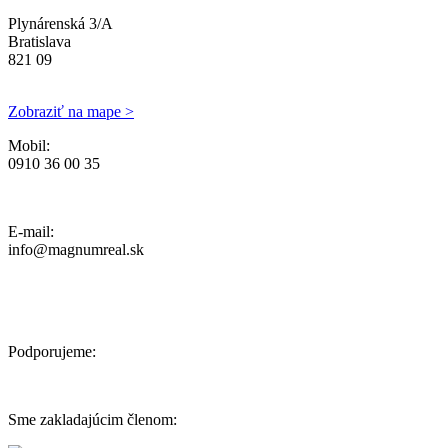
Plynárenská 3/A
Bratislava
821 09
Zobraziť na mape >
Mobil:
0910 36 00 35
Ochrana osobných údajov, Reklamačný poriadok a Cenník Služieb
E-mail:
info@magnumreal.sk
Podporujeme:
Sme zakladajúcim členom: