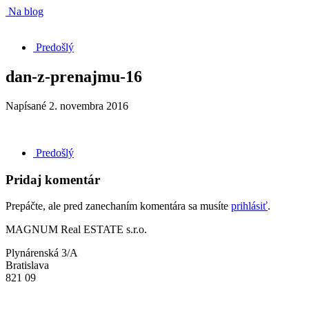
Na blog
Predošlý
dan-z-prenajmu-16
Napísané
2. novembra 2016
Predošlý
Pridaj komentár
Prepáčte, ale pred zanechaním komentára sa musíte
prihlásiť
.
MAGNUM Real ESTATE s.r.o.
Plynárenská 3/A
Bratislava
821 09