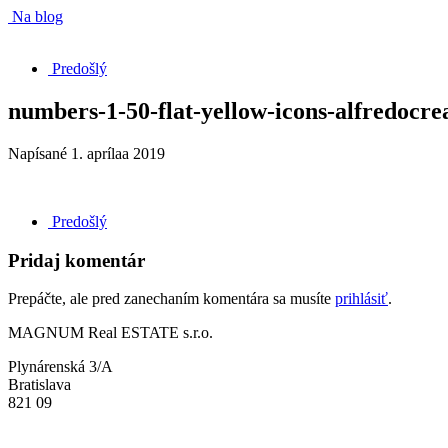
Na blog
Predošlý
numbers-1-50-flat-yellow-icons-alfredocrea
Napísané
1. aprílaa 2019
Predošlý
Pridaj komentár
Prepáčte, ale pred zanechaním komentára sa musíte
prihlásiť
.
MAGNUM Real ESTATE s.r.o.
Plynárenská 3/A
Bratislava
821 09