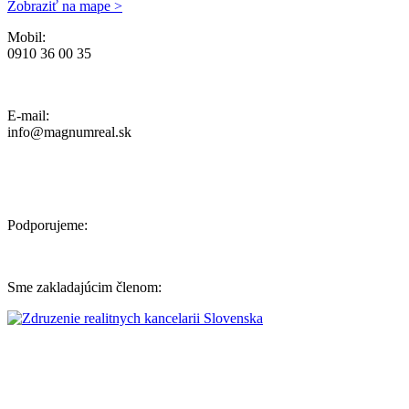
Zobraziť na mape >
Mobil:
0910 36 00 35
Ochrana osobných údajov, Reklamačný poriadok a Cenník Služieb
E-mail:
info@magnumreal.sk
Podporujeme:
Sme zakladajúcim členom: