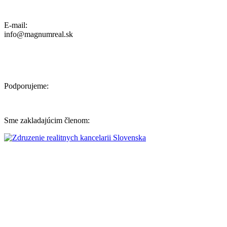
Ochrana osobných údajov, Reklamačný poriadok a Cenník Služieb
E-mail:
info@magnumreal.sk
Podporujeme:
Sme zakladajúcim členom: