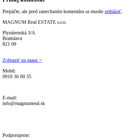
Prepáčte, ale pred zanechaním komentára sa musíte
prihlásiť
.
MAGNUM Real ESTATE s.r.o.
Plynárenská 3/A
Bratislava
821 09
Zobraziť na mape >
Mobil:
0910 36 00 35
Ochrana osobných údajov, Reklamačný poriadok a Cenník Služieb
E-mail:
info@magnumreal.sk
Podporujeme: