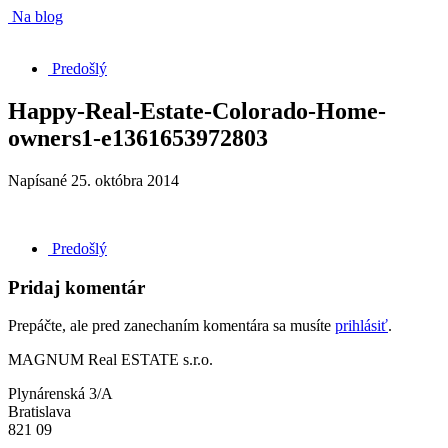
Na blog
Predošlý
Happy-Real-Estate-Colorado-Home-
owners1-e1361653972803
Napísané
25. októbra 2014
Predošlý
Pridaj komentár
Prepáčte, ale pred zanechaním komentára sa musíte
prihlásiť
.
MAGNUM Real ESTATE s.r.o.
Plynárenská 3/A
Bratislava
821 09