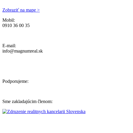
Zobraziť na mape >
Mobil:
0910 36 00 35
Ochrana osobných údajov, Reklamačný poriadok a Cenník Služieb
E-mail:
info@magnumreal.sk
Podporujeme:
Sme zakladajúcim členom: