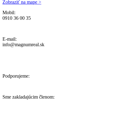
Zobraziť na mape >
Mobil:
0910 36 00 35
Ochrana osobných údajov, Reklamačný poriadok a Cenník Služieb
E-mail:
info@magnumreal.sk
Podporujeme:
Sme zakladajúcim členom: