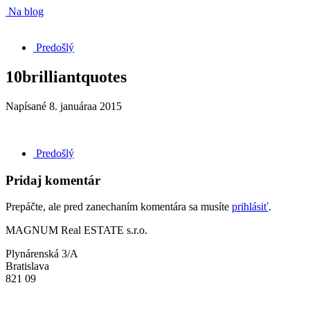
Na blog
Predošlý
10brilliantquotes
Napísané
8. januáraa 2015
Predošlý
Pridaj komentár
Prepáčte, ale pred zanechaním komentára sa musíte
prihlásiť
.
MAGNUM Real ESTATE s.r.o.
Plynárenská 3/A
Bratislava
821 09