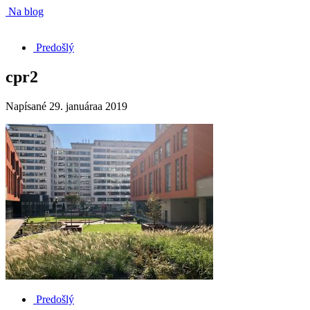
Na blog
Predošlý
cpr2
Napísané
29. januáraa 2019
Predošlý