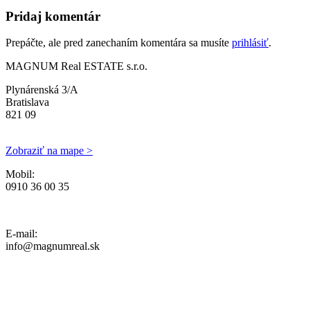
Pridaj komentár
Prepáčte, ale pred zanechaním komentára sa musíte
prihlásiť
.
MAGNUM Real ESTATE s.r.o.
Plynárenská 3/A
Bratislava
821 09
Zobraziť na mape >
Mobil:
0910 36 00 35
Ochrana osobných údajov, Reklamačný poriadok a Cenník Služieb
E-mail:
info@magnumreal.sk