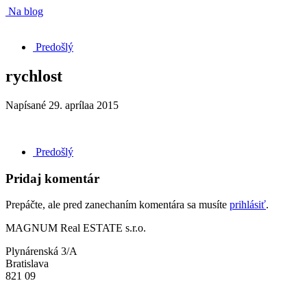
Na blog
Predošlý
rychlost
Napísané
29. aprílaa 2015
Predošlý
Pridaj komentár
Prepáčte, ale pred zanechaním komentára sa musíte
prihlásiť
.
MAGNUM Real ESTATE s.r.o.
Plynárenská 3/A
Bratislava
821 09