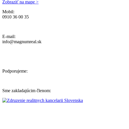
Zobraziť na mape >
Mobil:
0910 36 00 35
Ochrana osobných údajov, Reklamačný poriadok a Cenník Služieb
E-mail:
info@magnumreal.sk
Podporujeme:
Sme zakladajúcim členom: