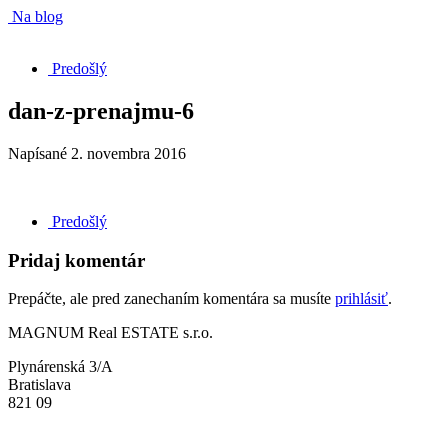
Na blog
Predošlý
dan-z-prenajmu-6
Napísané
2. novembra 2016
Predošlý
Pridaj komentár
Prepáčte, ale pred zanechaním komentára sa musíte
prihlásiť
.
MAGNUM Real ESTATE s.r.o.
Plynárenská 3/A
Bratislava
821 09