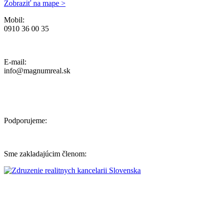
Zobraziť na mape >
Mobil:
0910 36 00 35
Ochrana osobných údajov, Reklamačný poriadok a Cenník Služieb
E-mail:
info@magnumreal.sk
Podporujeme:
Sme zakladajúcim členom: