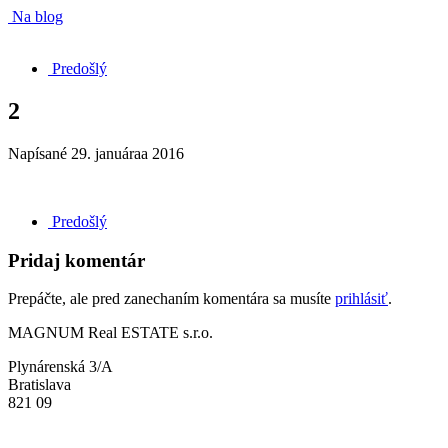
Na blog
Predošlý
2
Napísané
29. januáraa 2016
Predošlý
Pridaj komentár
Prepáčte, ale pred zanechaním komentára sa musíte
prihlásiť
.
MAGNUM Real ESTATE s.r.o.
Plynárenská 3/A
Bratislava
821 09