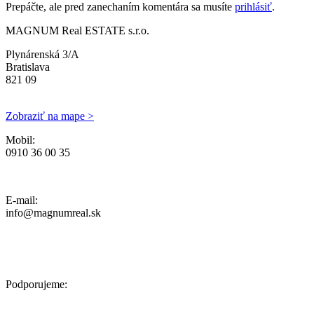
Prepáčte, ale pred zanechaním komentára sa musíte
prihlásiť
.
MAGNUM Real ESTATE s.r.o.
Plynárenská 3/A
Bratislava
821 09
Zobraziť na mape >
Mobil:
0910 36 00 35
Ochrana osobných údajov, Reklamačný poriadok a Cenník Služieb
E-mail:
info@magnumreal.sk
Podporujeme: