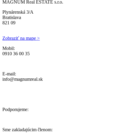
MAGNUM Real ESTATE s.r.o.
Plynárenská 3/A
Bratislava
821 09
Zobraziť na mape >
Mobil:
0910 36 00 35
Ochrana osobných údajov, Reklamačný poriadok a Cenník Služieb
E-mail:
info@magnumreal.sk
Podporujeme:
Sme zakladajúcim členom: