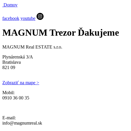
Domov
facebook
youtube
MAGNUM Trezor Ďakujeme
MAGNUM Real ESTATE s.r.o.
Plynárenská 3/A
Bratislava
821 09
Zobraziť na mape >
Mobil:
0910 36 00 35
Ochrana osobných údajov, Reklamačný poriadok a Cenník Služieb
E-mail:
info@magnumreal.sk