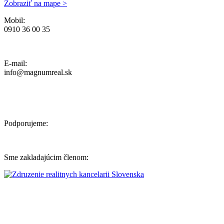
Zobraziť na mape >
Mobil:
0910 36 00 35
Ochrana osobných údajov, Reklamačný poriadok a Cenník Služieb
E-mail:
info@magnumreal.sk
Podporujeme:
Sme zakladajúcim členom: