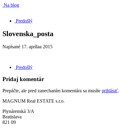
Na blog
Predošlý
Slovenska_posta
Napísané
17. aprílaa 2015
Predošlý
Pridaj komentár
Prepáčte, ale pred zanechaním komentára sa musíte
prihlásiť
.
MAGNUM Real ESTATE s.r.o.
Plynárenská 3/A
Bratislava
821 09