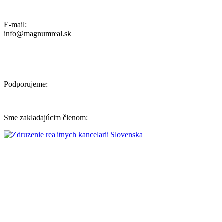
Ochrana osobných údajov, Reklamačný poriadok a Cenník Služieb
E-mail:
info@magnumreal.sk
Podporujeme:
Sme zakladajúcim členom: