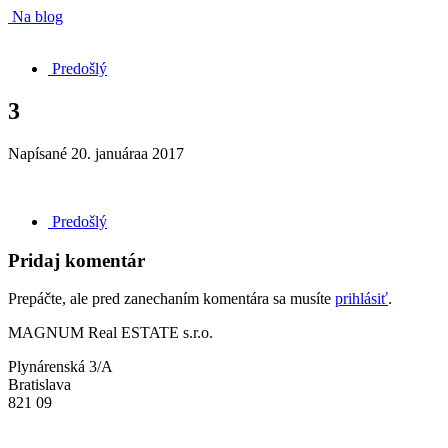
Na blog
Predošlý
3
Napísané
20. januáraa 2017
Predošlý
Pridaj komentár
Prepáčte, ale pred zanechaním komentára sa musíte
prihlásiť
.
MAGNUM Real ESTATE s.r.o.
Plynárenská 3/A
Bratislava
821 09