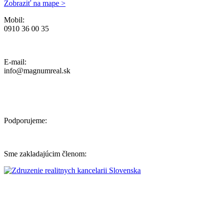
Zobraziť na mape >
Mobil:
0910 36 00 35
Ochrana osobných údajov, Reklamačný poriadok a Cenník Služieb
E-mail:
info@magnumreal.sk
Podporujeme:
Sme zakladajúcim členom: